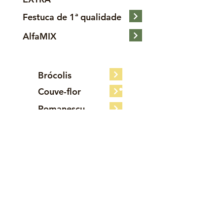
Festuca de 1ª qualidade
AlfaMIX
Brócolis
Couve-flor
Romanescu
R
S
A
L
EDES
OCIAIS
SPECTOS
EGAIS
Política de privacidade
Aviso Legal
Alfalfas Hermanos Márquez
É formado por um
grupo empresarial formado pelas empresas